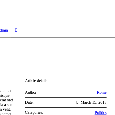
chain
Article details
it amet
Author:
Ronie
risque
erat orci
Date:
March 15, 2018
lla a sem
 velit.
Categories:
Politics
it amet