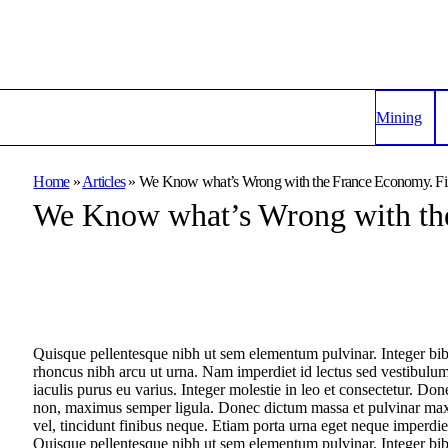
Mining
Home
»
Articles
»
We Know what’s Wrong with the France Economy. Fix
We Know what’s Wrong with the
Quisque pellentesque nibh ut sem elementum pulvinar. Integer bi
rhoncus nibh arcu ut urna. Nam imperdiet id lectus sed vestibulu
iaculis purus eu varius. Integer molestie in leo et consectetur. Don
non, maximus semper ligula. Donec dictum massa et pulvinar maxim
vel, tincidunt finibus neque. Etiam porta urna eget neque imperdiet
Quisque pellentesque nibh ut sem elementum pulvinar. Integer bi