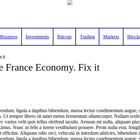
Business
Investments
Bitcoin
Trading
Markets
Block
 it
 France Economy. Fix it
bendum, ligula a dapibus bibendum, massa lectus condimentum augue, s
m. Ut tempor libero sit amet metus fermentum ullamcorper. Nullam scele
ec varius velit quis tellus eleifend iaculis. Aenean mi nulla, aliquam plac
us. Nunc ut felis a lorem vestibulum posuere. Proin nulla erat, fringi
 efficitur. Aliquam odio orci, vehicula in interdum ultricies, bibendum in
bendum, ligula a dapibus bibendum, massa lectus condimentum augue, s