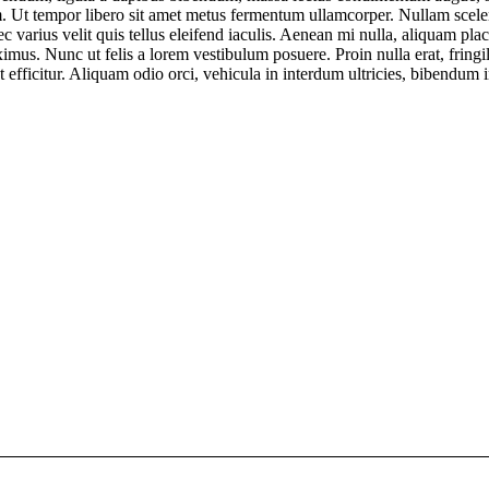
m. Ut tempor libero sit amet metus fermentum ullamcorper. Nullam scele
ec varius velit quis tellus eleifend iaculis. Aenean mi nulla, aliquam plac
us. Nunc ut felis a lorem vestibulum posuere. Proin nulla erat, fringi
 efficitur. Aliquam odio orci, vehicula in interdum ultricies, bibendum in